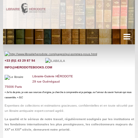
Acueil
+33 (0)1 43 29 87 9
4
Récits de voyages
INFO@HERODOTEBOOKS.COM
Cartes anciennes
Librairie-Galerie HÉRODOTE
29
rue Guénégaud
Littérature
75006 Paris
« Je lis de près, je vais aux sources d'origine, je cherche à comprendre et je partage, ou l'amour du savoir humain qui nous
Livres d'Heures, Manuscrits.
rassemble. » JLC
Expertises de collections et estimations gracieuses, confidentielles
et en toute sécurité par
Miscellanées
un libraire-antiquaire expert-conseil agréé
.
La qualité et le sérieux de notre travail,
régulièrement soulignés par les institutions et
Photographies
les fondations internationales les plus prestigieuses, les collectionneurs majeurs du
e
e
XX
et XXI
siècle, demeurent notre priorité.