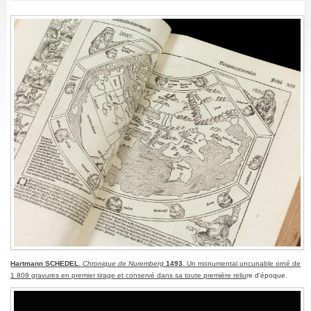
Hartmann SCHEDEL
.
Chronique de Nuremberg
1493
. Un monumental uncunable orné de
1 809 gravures en premier tirage et conservé dans sa toute première reliu
re d'époque.