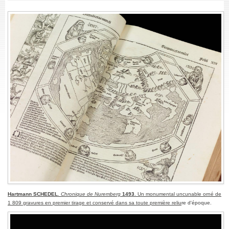
Hartmann SCHEDEL
.
Chronique de Nuremberg
1493
. Un monumental uncunable orné de
1 809 gravures en premier tirage et conservé dans sa toute première reliu
re d'époque.