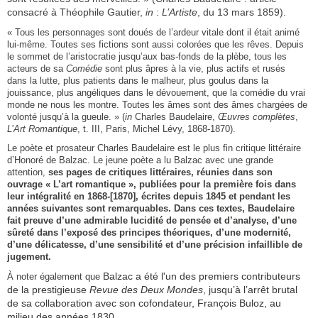
consacré à Théophile Gautier,
in
:
L’Artiste
, du 13 mars 1859).
« Tous les personnages sont doués de l’ardeur vitale dont il était animé
lui-même. Toutes ses fictions sont aussi colorées que les rêves. Depuis
le sommet de l’aristocratie jusqu’aux bas-fonds de la plèbe, tous les
acteurs de sa
Comédie
sont plus âpres à la vie, plus actifs et rusés
dans la lutte, plus patients dans le malheur, plus goulus dans la
jouissance, plus angéliques dans le dévouement, que la comédie du vrai
monde ne nous les montre. Toutes les âmes sont des âmes chargées de
volonté jusqu’à la gueule. » (
in
Charles Baudelaire,
Œuvres complètes
,
L’Art Romantique
, t. III, Paris, Michel Lévy, 1868-1870).
Le poète et prosateur Charles Baudelaire est le plus fin critique littéraire
d’Honoré de Balzac. Le jeune poète a lu Balzac avec une grande
attention,
ses pages de critiques littéraires, réunies dans son
ouvrage « L’art romantique », publiées pour la première fois dans
leur intégralité en 1868-[1870], écrites depuis 1845 et pendant les
années suivantes sont remarquables. Dans ces textes, Baudelaire
fait preuve d’une admirable lucidité de pensée et d’analyse, d’une
sûreté dans l’exposé des principes théoriques, d’une modernité,
d’une délicatesse, d’une sensibilité et d’une précision infaillible de
jugement.
Balzac a été l'un des premiers contributeurs
À noter également que
de la prestigieuse
Revue des Deux Mondes
, jusqu’à l’arrêt brutal
de sa collaboration avec son cofondateur, François Buloz, au
milieu des années 1830.