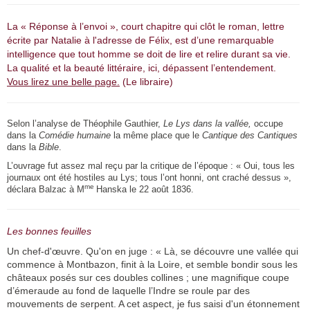
La « Réponse à l’envoi », court chapitre qui clôt le roman, lettre
écrite par Natalie à l'adresse de Félix, est d’une remarquable
intelligence que tout homme se doit de lire et relire durant sa vie.
La qualité et la beauté littéraire, ici, dépassent l’entendement.
Vous lirez une belle page.
(Le libraire)
Selon l’analyse de Théophile Gauthier,
Le Lys dans la vallée,
occupe
dans la
Comédie humaine
la même place que le
Cantique des Cantiques
dans la
Bible
.
L’ouvrage fut assez mal reçu par la critique de l’époque : « Oui, tous les
journaux ont été hostiles au Lys; tous l’ont honni, ont craché dessus »,
me
déclara Balzac à M
Hanska le 22 août 1836.
Les bonnes feuilles
Un chef-d'œuvre. Qu'on en juge : « Là, se découvre une vallée qui
commence à Montbazon, finit à la Loire, et semble bondir sous les
châteaux posés sur ces doubles collines ; une magnifique coupe
d’émeraude au fond de laquelle l’Indre se roule par des
mouvements de serpent. A cet aspect, je fus saisi d'un étonnement