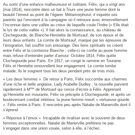
Au sortir d’une enfance malheureuse et solitaire, Félix, qui a vingt ans
(mai 1814), rencontre dans un bal à Tours une jeune femme dont la
beauté l’émeut au point de l’égarer. Métamorphosé, il inquiète ses
parents qui l’envoient à la campagne où il retrouve avec émerveillement
l’inconnue dans une vallée au creux de laquelle coule l’Indre (« Elle était
le lys de cette vallée »). Il fait alors la connaissance, au château de
Clochegourde, de Blanche-Henriette de Mortsauf, de son époux et de
leurs deux enfants. Le comte de Mortsauf, marqué par les épreuves de
l’émigration, fait souffrir son entourage. Des liens spirituels se créent
entre Félix et la comtesse Blanche ; celle-ci se confie au jeune homme
mais refuse d’entendre parler d’amour. Octobre 1814, Félix quitte
Clochegourde pour Paris. En 1817, un congé le ramène en Touraine.
Félix et Henriette renouvellent leur engagement. Le comte tombe
malade, ils le soignent tous les deux pendant près de trois mois.
« Les deux femmes ». De retour à Paris, Félix succombe aux charmes
d’une riche et belle anglaise, Lady Arabelle Dudley ; la nouvelle parvient
me
rapidement à M
de Mortsauf qui cesse d’écrire à Félix. Apprenant
qu’Henriette est mourante, Félix se précipite à Clochegourde, et après un
bouleversant combat intérieur, la jeune femme meurt « vertueuse gourde
». Félix rentre à Paris. Il rencontre peu après Natalie de Manerville dont il
s’éprend.
« Réponse à l’envoi ». Incapable de rivaliser avec le souvenir de deux
femmes exceptionnelles, Natalie de Manerville préférera ne pas
s’engager dans une union vouée, selon à elle, à l’échec.