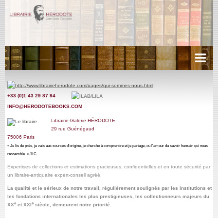
Acueil
+33 (0)1 43 29 87 9
4
Récits de voyages
INFO@HERODOTEBOOKS.COM
Cartes anciennes
Librairie-Galerie HÉRODOTE
29
rue Guénégaud
Littérature
75006 Paris
« Je lis de près, je vais aux sources d'origine, je cherche à comprendre et je partage, ou l'amour du savoir humain qui nous
Livres d'Heures, Manuscrits.
rassemble. » JLC
Expertises de collections et estimations gracieuses, confidentielles
et en toute sécurité par
Miscellanées
un libraire-antiquaire expert-conseil agréé
.
La qualité et le sérieux de notre travail,
régulièrement soulignés par les institutions et
Photographies
les fondations internationales les plus prestigieuses, les collectionneurs majeurs du
e
e
XX
et XXI
siècle, demeurent notre priorité.