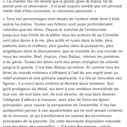
« J’ai maintes fois été étonné que la grande gloire de Balzac fût de
passer pour un observateur ; il m’avait toujours semblé que son principal
mérite était d’être visionnaire, et visionnaire passionné. »
« Tous ses personnages sont doués de l’ardeur vitale dont il était
animé lui-même. Toutes ses fictions sont aussi profondément
colorées que les rêves. Depuis le sommet de l’aristocratie
jusqu’aux bas-fonds de la plèbe, tous les acteurs de sa Comédie
sont plus âpres à la vie, plus actifs et rusés dans la lutte, plus
patients dans le malheur, plus goulus dans la jouissance, plus
angéliques dans le dévouement, que la comédie du vrai monde ne
nous les montre. Bref, chacun, chez Balzac, mêmes les portières,
a du génie. Toutes les âmes sont des âmes chargées de volonté
jusqu’à la gueule. C’est bien Balzac lui-même. Et comme tous les
êtres du monde extérieur s’offraient à l’œil de son esprit avec un
relief puissant et une grimace saisissante, il a fait se convulser ses
figures ; il a noirci leurs ombres et illuminé leurs lumières. Son
goût prodigieux du détail, qui tient à une ambition immodérée de
tout voir, de tout faire voir, de tout deviner, de tout faire deviner,
l’obligeait d’ailleurs à marquer, avec plus de force les lignes
principales, pour sauver la perspective de l’ensemble. Il me fait
quelquefois penser à ces aquafortistes qui ne sont jamais contents
de la morsure, et qui transforment en ravines les écorchures
principales de la planche. De cette étonnante disposition naturelle
sont résultées des merveilles. » (Charles Baudelaire : article