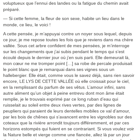
voluptueux que l’ennui des landes ou la fatigue du chemin avait
préparé.
— Si cette femme, la fleur de son sexe, habite un lieu dans le
monde, ce lieu, le voici !
A cette pensée, je m’appuyai contre un noyer sous lequel, depuis
ce jour, je me repose toutes les fois que je reviens dans ma chère
vallée. Sous cet arbre confident de mes pensées, je m’interroge
sur les changements que j’ai subis pendant le temps qui s’est
écoulé depuis le dernier jour où j’en suis parti. Elle demeurait là,
mon cœur ne me tromper point […] sa robe de percale produisait
le point blanc que je remarquai dans ses vignes sous un
hallebergier. Elle était, comme vous le savez déjà, sans rien savoir
encore, LE LYS DE CETTE VALLÉE où elle croissait pour le ciel,
en la remplissant du parfum de ses vêtus. L’amour infini, sans
autre aliment qu’un objet à peine entrevu dont mon âme était
remplie, je le trouvais exprimé par ce long ruban d’eau qui
ruisselait au soleil entre deux rives vertes, par des lignes de
peupliers qui paraient de leurs dentelles mobiles ce val d’amour,
par les bois de chênes qui s’avancent entre les vignobles sur des
coteaux que la rivière arrondit toujours différemment, et par ces
horizons estompés qui fuient en se contrariant. Si vous voulez voir
la Nature belle et vierge comme une fiancée, allez là par un jour