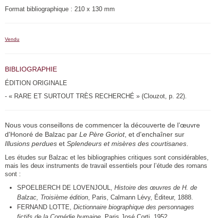
Format bibliographique : 210 x 130 mm
Vendu
BIBLIOGRAPHIE
ÉDITION ORIGINALE
- « RARE ET SURTOUT TRÈS RECHERCHÉ » (Clouzot, p. 22).
Nous vous conseillons de commencer la découverte de l’œuvre
d'Honoré de Balzac par
Le Père Goriot
, et d'enchaîner sur
Illusions perdues
et
Splendeurs et misères des courtisanes
.
Les études sur Balzac et les bibliographies critiques sont considérables,
mais les deux instruments de travail essentiels pour l’étude des romans
sont :
SPOELBERCH DE LOVENJOUL,
Histoire des œuvres de H. de
Balzac, Troisième édition
, Paris, Calmann Lévy, Éditeur, 1888.
FERNAND LOTTE,
Dictionnaire biographique des personnages
fictifs de la Comédie humaine
, Paris José Corti, 1952.