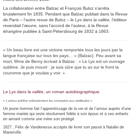
La collaboration entre Balzac et François Buloz s’arrêta
brutalement fin 1835. Pendant que Balzac publiait dans la
Revue
de Paris
– l’autre revue de Buloz –
le Lys dans la vallée
, l’éditeur
revendait l’œuvre, sans l’accord de l’auteur, à la
Revue
étrangère
publiée à Saint-Pétersbourg de 1832 à 1863.
« Un beau livre est une victoire remportée tous les jours par la
langue française sur tous les pays… » (Balzac).
Peu avant sa
mort, Mme de Berny écrivait à Balzac : « Le Lys est un ouvrage
sublime. Je puis mourir : je suis sûre que tu as sur le front la
couronne que je voulais y voir. »
Le Lys dans la vallée
, un roman autobiographique.
« L'amour préfère ordinairement les contrastes aux similitudes ».
Un jeune homme fait l’apprentissage de la vie et de l’amour auprès d’une
femme mariée qui reste résolument fidèle à son époux et à ses enfants
en aimant comme une mère son protégé.
1827 ; Félix de Vandenesse accepte de livrer son passé à Natalie de
Manerville.