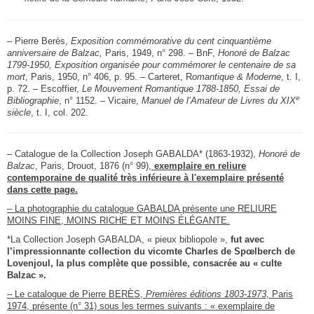
– Pierre Berès,
Exposition commémorative du cent cinquantième
anniversaire de Balzac,
Paris, 1949, n° 298. – BnF,
Honoré de Balzac
1799-1950,
Exposition organisée pour commémorer le centenaire de sa
mort
, Paris, 1950, n° 406, p. 95. – Carteret, R
omantique & Moderne
, t. I,
p. 72. – Escoffier,
Le Mouvement Romantique 1788-1850, Essai de
e
Bibliographie
, n° 1152. – Vicaire,
Manuel de l’Amateur de Livres du XIX
siècle
, t. I, col. 202.
– Catalogue de la Collection Joseph GABALDA* (1863-1932),
Honoré de
Balzac
, Paris, Drouot, 1876 (n° 99)
,
exemplaire en reliure
contemporaine de qualité très inférieure à l'exemplaire présenté
dans cette page.
– La photographie du catalogue GABALDA présente une RELIURE
MOINS FINE, MOINS RICHE ET MOINS ÉLÉGANTE.
*La Collection Joseph GABALDA, « pieux bibliopole »,
fut avec
l’impressionnante collection du vicomte Charles de Spœlberch de
Lovenjoul, la plus complète que possible, consacrée au « culte
Balzac ».
– Le catalogue de Pierre BERÈS,
Premières éditions 1803-1973,
Paris
1974, présente (n° 31) sous les termes suivants : « exemplaire de