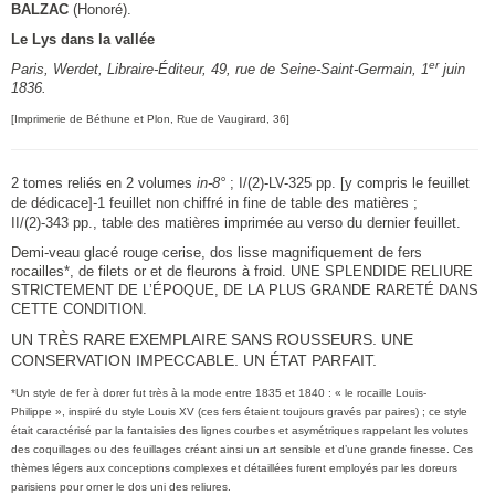
BALZAC
(Honoré).
Le Lys dans la vallée
er
Paris, Werdet, Libraire-Éditeur, 49, rue de Seine-Saint-Germain, 1
juin
1836.
[Imprimerie de Béthune et Plon, Rue de Vaugirard, 36]
2 tomes reliés en 2 volumes
in-8°
; I/(2)-LV-325 pp. [y compris le feuillet
de dédicace]-1 feuillet non chiffré in fine de table des mati
ères ;
II/(2)-343 pp., table des matières imprimée au verso du dernier feuillet.
Demi-veau glacé rouge cerise, dos lisse magnifiquement de fers
rocailles*, de filets or et de fleurons à froid. UNE SPLENDIDE RELIURE
STRICTEMENT DE L’ÉPOQUE, DE LA PLUS GRANDE RARETÉ DANS
CETTE CONDITION.
UN TRÈS RARE EXEMPLAIRE SANS ROUSSEURS. UNE
CONSERVATION IMPECCABLE. UN ÉTAT PARFAIT.
*Un style de fer à dorer fut très à la mode entre 1835 et 1840 : « le rocaille Louis-
Philippe », inspiré du style Louis XV (ces fers étaient toujours gravés par paires) ; ce style
était caractérisé par la fantaisies des lignes courbes et asymétriques rappelant les volutes
des coquillages ou des feuillages créant ainsi un art sensible et d’une grande finesse. Ces
thèmes légers aux conceptions complexes et détaillées furent employés par les doreurs
parisiens pour orner le dos uni des reliures.