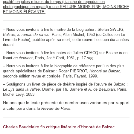
qualité en jolies reliures du temps (planche de reproduction
photographique en regard) » une RELIURE MOINS FINE, MOINS RICHE
ET MOINS ÉLÉGANTE.
– Nous vous invitons à lire le maître de la biographie : Stefan SWEIG,
Balzac, le roman de sa vie
, Paris, Albin Michel, 1950 (ou Collection Le
Livre de Poche), publiée après sa mort, cette œuvre l’occupa dix années
durant.
– Nous vous invitons à lire les notes de Julien GRACQ sur Balzac
in
en
lisant
en écrivant
, Paris, José Corti, 1981, p. 17
sqq.
– Nous vous invitons à lire la biographie de référence par l’un des plus
grands spécialistes de Balzac : Roger PIERROT,
Honoré de Balzac
,
seconde édition revue et corrigée, Paris, Fayard, 1999.
–
Soulignons un livret de pièce de théâtre inspiré de l’œuvre de Balzac :
Le Lys dans la vallée
. Drame, par Th. Barrière et A. de Beauplan, Paris,
Michel Lévy, 1853.
Notons que le texte présente de nombreuses variantes par rapport
à celui paru dans la
Revue de Paris
.
Charles Baudelaire fin critique littéraire d’Honoré de Balzac