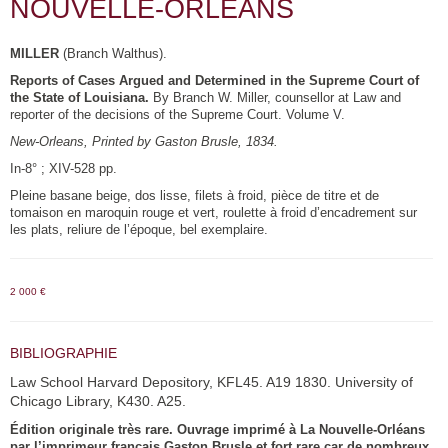
NOUVELLE-ORLÉANS
MILLER
(Branch Walthus).
Reports of Cases Argued and Determined in the Supreme Court of
the State of Louisiana.
By Branch W. Miller, counsellor at Law and
reporter of the decisions of the Supreme Court. Volume V.
New-Orleans, Printed by Gaston Brusle, 1834.
In-8° ; XIV-528 pp.
Pleine basane beige, dos lisse, filets à froid, pièce de titre et de
tomaison en maroquin rouge et vert, roulette à froid d’encadrement sur
les plats, reliure de l’époque, bel exemplaire.
2 000 €
BIBLIOGRAPHIE
Law School Harvard Depository, KFL45. A19 1830. University of
Chicago Library, K430. A25.
Édition originale très rare. Ouvrage imprimé à La Nouvelle-Orléans
par l’imprimeur français Gaston Brusle et fort rare car de nombreux