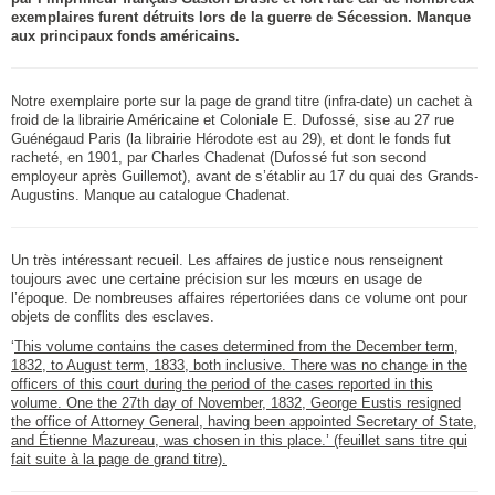
exemplaires furent détruits lors de la guerre de Sécession. Manque
aux principaux fonds américains.
Notre exemplaire porte sur la page de grand titre (infra-date) un cachet à
froid de la librairie Américaine et Coloniale E. Dufossé, sise au 27 rue
Guénégaud Paris (la librairie Hérodote est au 29), et dont le fonds fut
racheté, en 1901, par Charles Chadenat (Dufossé fut son second
employeur après Guillemot), avant de s’établir au 17 du quai des Grands-
Augustins. Manque au catalogue Chadenat.
Un très intéressant recueil. Les affaires de justice nous renseignent
toujours avec une certaine précision sur les mœurs en usage de
l’époque. De nombreuses affaires répertoriées dans ce volume ont pour
objets de conflits des esclaves.
‘
This volume contains the cases determined from the December term,
1832, to August term, 1833, both inclusive. There was no change in the
officers of this court during the period of the cases reported in this
volume. One the 27th day of November, 1832, George Eustis resigned
the office of Attorney General, having been appointed Secretary of State,
and Étienne Mazureau, was chosen in this place.’ (feuillet sans titre qui
fait suite à la page de grand titre).