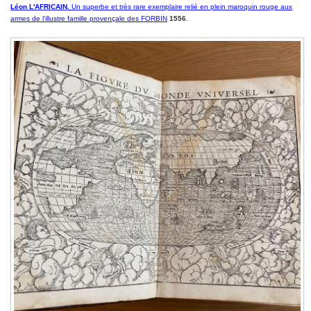
Léon L'AFRICAIN.
Un superbe et très rare exemplaire relié en plein maroquin rouge aux
armes de l'illustre famille provençale des FORBIN
1556
.