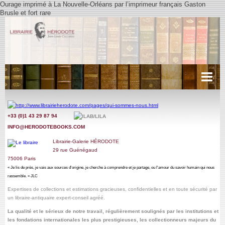
Ourage imprimé à La Nouvelle-Orléans par l’imprimeur français Gaston
Brusle et fort rare
Acueil
+33 (0)1 43 29 87 9
4
Récits de voyages
INFO@HERODOTEBOOKS.COM
Cartes anciennes
Librairie-Galerie HÉRODOTE
29
rue Guénégaud
Littérature
75006 Paris
« Je lis de près, je vais aux sources d'origine, je cherche à comprendre et je partage, ou l'amour du savoir humain qui nous
Livres d'Heures, Manuscrits.
rassemble. » JLC
Expertises de collections et estimations gracieuses, confidentielles
et en toute sécurité par
Miscellanées
un libraire-antiquaire expert-conseil agréé
.
La qualité et le sérieux de notre travail,
régulièrement soulignés par les institutions et
Photographies
les fondations internationales les plus prestigieuses, les collectionneurs majeurs du