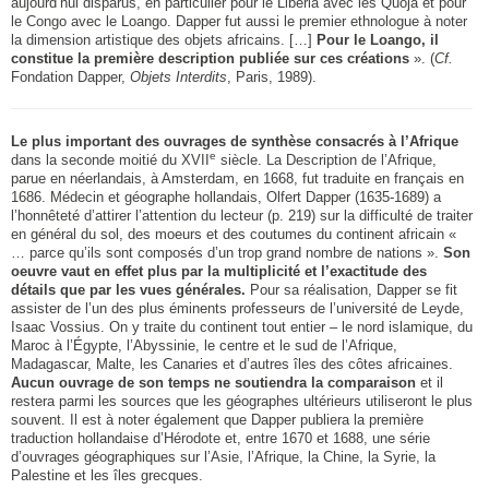
aujourd’hui disparus, en particulier pour le Liberia avec les Quoja et pour
le Congo avec le Loango. Dapper fut aussi le premier ethnologue à noter
la dimension artistique des objets africains. […]
Pour le Loango, il
constitue la première description publiée sur ces créations
». (
Cf.
Fondation Dapper,
Objets Interdits
, Paris, 1989).
Le plus important des ouvrages de synthèse consacrés à l’Afrique
e
dans la seconde moitié du XVII
siècle. La Description de l’Afrique,
parue en néerlandais, à Amsterdam, en 1668, fut traduite en français en
1686. Médecin et géographe hollandais, Olfert Dapper (1635-1689) a
l’honnêteté d’attirer l’attention du lecteur (p. 219) sur la difficulté de traiter
en général du sol, des moeurs et des coutumes du continent africain «
… parce qu’ils sont composés d’un trop grand nombre de nations ».
Son
oeuvre vaut en effet plus par la multiplicité et l’exactitude des
détails que par les vues générales.
Pour sa réalisation, Dapper se fit
assister de l’un des plus éminents professeurs de l’université de Leyde,
Isaac Vossius. On y traite du continent tout entier – le nord islamique, du
Maroc à l’Égypte, l’Abyssinie, le centre et le sud de l’Afrique,
Madagascar, Malte, les Canaries et d’autres îles des côtes africaines.
Aucun ouvrage de son temps ne soutiendra la comparaison
et il
restera parmi les sources que les géographes ultérieurs utiliseront le plus
souvent. Il est à noter également que Dapper publiera la première
traduction hollandaise d’Hérodote et, entre 1670 et 1688, une série
d’ouvrages géographiques sur l’Asie, l’Afrique, la Chine, la Syrie, la
Palestine et les îles grecques.