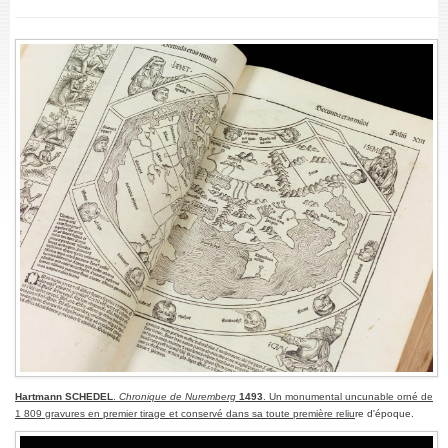
Hartmann SCHEDEL
.
Chronique de Nuremberg
1493
. Un monumental uncunable orné de
1 809 gravures en premier tirage et conservé dans sa toute première reliu
re d'époque.