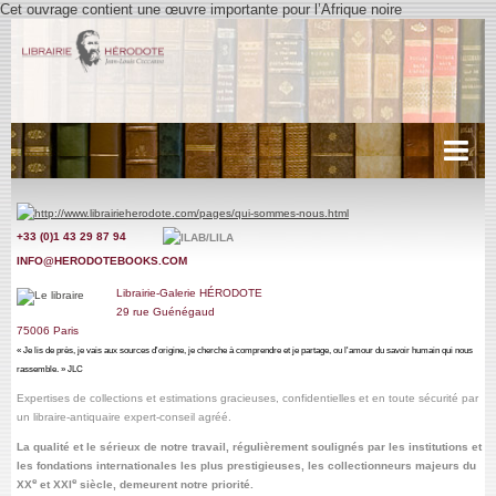
Cet ouvrage contient une œuvre importante pour l’Afrique noire
Acueil
+33 (0)1 43 29 87 9
4
Récits de voyages
INFO@HERODOTEBOOKS.COM
Cartes anciennes
Librairie-Galerie HÉRODOTE
29
rue Guénégaud
Littérature
75006 Paris
« Je lis de près, je vais aux sources d'origine, je cherche à comprendre et je partage, ou l'amour du savoir humain qui nous
Livres d'Heures, Manuscrits.
rassemble. » JLC
Expertises de collections et estimations gracieuses, confidentielles
et en toute sécurité par
Miscellanées
un libraire-antiquaire expert-conseil agréé
.
La qualité et le sérieux de notre travail,
régulièrement soulignés par les institutions et
Photographies
les fondations internationales les plus prestigieuses, les collectionneurs majeurs du
e
e
XX
et XXI
siècle, demeurent notre priorité.