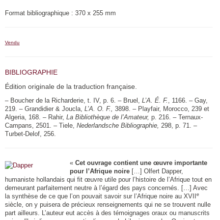
Format bibliographique : 370 x 255 mm
Vendu
BIBLIOGRAPHIE
Édition originale de la traduction française.
– Boucher de la Richarderie, t. IV, p. 6. – Bruel,
L’A. É. F.
, 1166. – Gay,
219. – Grandidier & Joucla,
L’A. O. F.,
3898. – Playfair, Morocco, 239 et
Algeria, 168. – Rahir,
La Bibliothèque de l’Amateur,
p. 216. – Ternaux-
Campans, 2501. – Tiele,
Nederlandsche Bibliographie,
298, p. 71. –
Turbet-Delof, 256.
«
Cet ouvrage contient une œuvre importante
pour l’Afrique noire
[…] Olfert Dapper,
humaniste hollandais qui fit œuvre utile pour l’histoire de l’Afrique tout en
demeurant parfaitement neutre à l’égard des pays concernés. […] Avec
e
la synthèse de ce que l’on pouvait savoir sur l’Afrique noire au XVII
siècle, on y puisera de précieux renseignements qui ne se trouvent nulle
part ailleurs. L’auteur eut accès à des témoignages oraux ou manuscrits