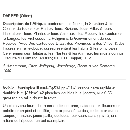
DAPPER (Olfert).
Description de l’Afrique,
contenant Les Noms, la Situation & les
Confins de toutes ses Parties, leurs Rivières, leurs Villes & leurs
Habitations, leurs Plantes & leurs Animaux ; les Moeurs, les Coûtumes,
la Langue, les Richesses, la Religion & le Gouvernement de ses
Peuples. Avec Des Cartes des Etats, des Provinces & des Villes, & des
Figures en Taille-douce, qui représentent les habits & les principales
Ceremonies des Habitans, les Plantes & les Animaux les moins connus.
Traduite du Flamand [en français] D’O. Dapper, D. M.
A Amsterdam, Chez Wolfgang, Waesberge, Boom & van Someren,
1686.
In-folio
; frontispice illustré-(3)-534 pp.-(11)-1 grande carte repliée et
doublée h.-t. [Africæ]-42 planches doubles h.-t. [cartes, vues]-55
gravures en taille douce in-texte.
Un plein veau brun, dos à nerfs joliment orné, caissons or, fleurons or,
palette or en pied et en tête, titre or poussé au dos, roulette or sur les
coupes, tranches jaune paille, quelques rousseurs sans gravité, une
reliure de l’époque, un bel exemplaire.