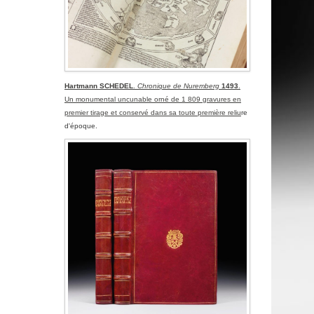
Hartmann SCHEDEL
.
Chronique de Nuremberg
1493
.
Un monumental uncunable orné de 1 809 gravures en
premier tirage et conservé dans sa toute première reliu
re
d'époque.