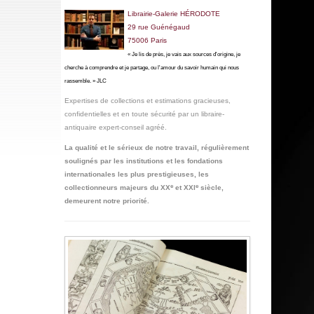
Librairie-Galerie HÉRODOTE
29
rue Guénégaud
75006 Paris
« Je lis de près, je vais aux sources d'origine, je
cherche à comprendre et je partage, ou l'amour du savoir humain qui nous
rassemble. » JLC
Expertises de collections et estimations gracieuses,
confidentielles
et en toute sécurité par un libraire-
antiquaire expert-conseil agréé
.
La qualité et le sérieux de notre travail,
régulièrement
soulignés par les institutions et les fondations
internationales les plus prestigieuses, les
e
e
collectionneurs majeurs du XX
et XXI
siècle,
demeurent notre priorité.