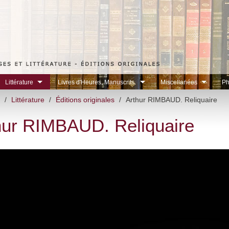
Littérature
Livres d'Heures, Manuscrits.
Miscellanées
Ph
/
Littérature
/
Éditions originales
/
Arthur RIMBAUD. Reliquaire
hur RIMBAUD. Reliquaire