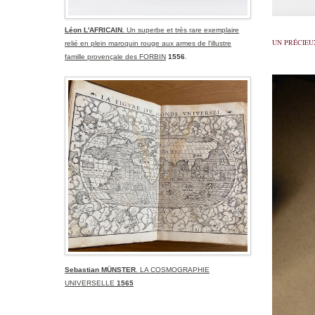
Léon L'AFRICAIN.
Un superbe et très rare exemplaire
UN PRÉCIEU
relié en plein maroquin rouge aux armes de l'illustre
famille provençale des FORBIN
1556
.
Sebastian MÜNSTER
. LA COSMOGRAPHIE
UNIVERSELLE
1565