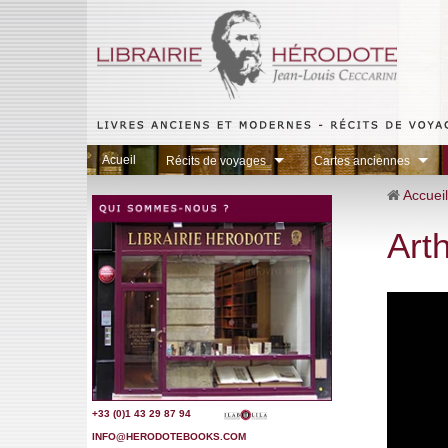
Acueil
Récits de voyages
Cartes anciennes
Accueil
Art
+33 (0)1 43 29 87 9
4
INFO@HERODOTEBOOKS.COM