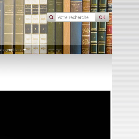
OK
otographies