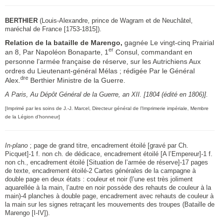
BERTHIER
(Louis-Alexandre, prince de Wagram et de Neuchâtel,
maréchal de France [1753-1815]).
Relation de la bataille de Marengo,
gagnée Le vingt-cinq Prairial
er
an 8, Par Napoléon Bonaparte, 1
Consul, commandant en
personne l’armée française de réserve, sur les Autrichiens Aux
ordres du Lieutenant-général Mélas ; rédigée Par le Général
dre
Alex.
Berthier Ministre de la Guerre.
A Paris, Au Dépôt Général de la Guerre, an XII. [1804 (édité en 1806)].
[Imprimé par les soins de J.-J. Marcel, Directeur général de l’Imprimerie impériale, Membre
de la Légion d’honneur]
In-plano
; page de grand titre, encadrement étoilé [gravé par Ch.
Picquet]-1 f. non ch. de dédicace, encadrement étoilé [A l’Empereur]-1 f.
non ch., encadrement étoilé [Situation de l’armée de réserve]-17 pages
de texte, encadrement étoilé-2 Cartes générales de la campagne à
double page en deux états : couleur et noir (l’une est très joliment
aquarellée à la main, l’autre en noir possède des rehauts de couleur à la
main)-4 planches à double page, encadrement avec rehauts de couleur à
la main sur les signes retraçant les mouvements des troupes (Bataille de
Marengo [I-IV]).