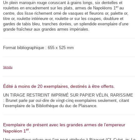
Un plein maroquin rouge coruscant à grains longs, six dentelles et
er
roulettes en encadrement sur les plats, armes de Napoléons 1
au
centre, dos lisse richement orné de vasques et fleurons or, palette or,
titre or, roulette intérieure or, roulette or sur les coupes, doublure et
gardes de tabis bleu, tranches dorées, un splendide exemplaire d’une
grande fraîcheur aux grandes armes impériales.
Format bibliographique : 655 x 525 mm
Vendu
Édité à moins de 20 exemplaires, destinés à être offerts.
UN TIRAGE RESTREINT IMPRIMÉ SUR PAPIER VÉLIN, RARISSIME
: Brunet parle par ouï-dire de vingt-cinq exemplaires seulement, citant
l’exemplaire de la Bibliothèque du duc de Plaisance.
Exemplaire de présent avec les grandes armes de l’empereur
er
Napoléon 1
.
Une magnifique reliure que l’on peut attribuée à Bizouart (
Cf.
Culot,
in
:
Le