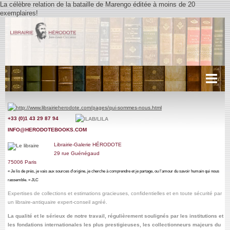
La célèbre relation de la bataille de Marengo éditée à moins de 20
exemplaires!
Acueil
+33 (0)1 43 29 87 9
4
Récits de voyages
INFO@HERODOTEBOOKS.COM
Cartes anciennes
Librairie-Galerie HÉRODOTE
29
rue Guénégaud
Littérature
75006 Paris
« Je lis de près, je vais aux sources d'origine, je cherche à comprendre et je partage, ou l'amour du savoir humain qui nous
Livres d'Heures, Manuscrits.
rassemble. » JLC
Expertises de collections et estimations gracieuses, confidentielles
et en toute sécurité par
Miscellanées
un libraire-antiquaire expert-conseil agréé
.
La qualité et le sérieux de notre travail,
régulièrement soulignés par les institutions et
Photographies
les fondations internationales les plus prestigieuses, les collectionneurs majeurs du