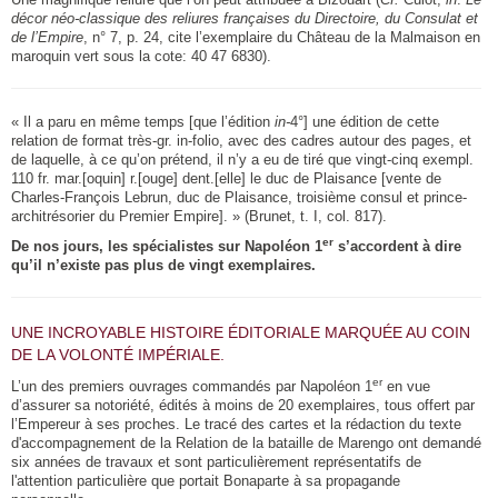
décor néo-classique des reliures françaises du Directoire, du Consulat et
de l’Empire
, n° 7, p. 24, cite l’exemplaire du Château de la Malmaison en
maroquin vert sous la cote: 40 47 6830).
« Il a paru en même temps [que l’édition
in-
4°] une édition de cette
relation de format très-gr. in-folio, avec des cadres autour des pages, et
de laquelle, à ce qu’on prétend, il n’y a eu de tiré que vingt-cinq exempl.
110 fr. mar.[oquin] r.[ouge] dent.[elle] le duc de Plaisance [vente de
Charles-François Lebrun, duc de Plaisance, troisième consul et prince-
architrésorier du Premier Empire]. » (Brunet, t. I, col. 817).
er
De nos jours, les spécialistes sur Napoléon 1
s’accordent à dire
qu’il n’existe pas plus de vingt exemplaires.
UNE INCROYABLE HISTOIRE ÉDITORIALE MARQUÉE AU COIN
DE LA VOLONTÉ IMPÉRIALE.
er
L’un des premiers ouvrages commandés par Napoléon 1
en vue
d’assurer sa notoriété, édités à moins de 20 exemplaires, tous offert par
l’Empereur à ses proches. Le tracé des cartes et la rédaction du texte
d'accompagnement de la Relation de la bataille de Marengo ont demandé
six années de travaux et sont particulièrement représentatifs de
l'attention particulière que portait Bonaparte à sa propagande