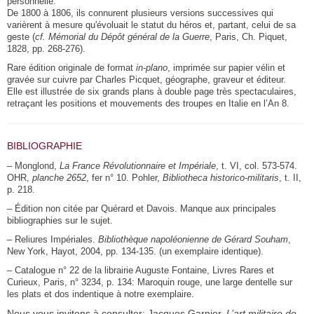
personnelle.
De 1800 à 1806, ils connurent plusieurs versions successives qui
varièrent à mesure qu'évoluait le statut du héros et, partant, celui de sa
geste (
cf.
Mémorial du Dépôt général de la Guerre
, Paris, Ch. Piquet,
1828, pp. 268-276).
Rare édition originale de format
in-plano
, imprimée sur papier vélin et
gravée sur cuivre par Charles Picquet, géographe, graveur et éditeur.
Elle est illustrée de six grands plans à double page très spectaculaires,
retraçant les positions et mouvements des troupes en Italie en l’An 8.
BIBLIOGRAPHIE
– Monglond,
La France Révolutionnaire et Impériale
, t. VI, col. 573-574.
OHR,
planche 2652
, fer n° 10. Pohler,
Bibliotheca historico-militaris
, t. II,
p. 218.
– Édition non citée par Quérard et Davois. Manque aux principales
bibliographies sur le sujet.
– Reliures Impériales.
Bibliothèque napoléonienne de Gérard Souham
,
New York, Hayot, 2004, pp. 134-135. (un exemplaire identique).
– Catalogue n° 22 de la librairie Auguste Fontaine, Livres Rares et
Curieux, Paris, n° 3234, p. 134: Maroquin rouge, une large dentelle sur
les plats et dos indentique à notre exemplaire.
Nous vous invitons à consulter: Jacques Garnier,
L’art militaire de