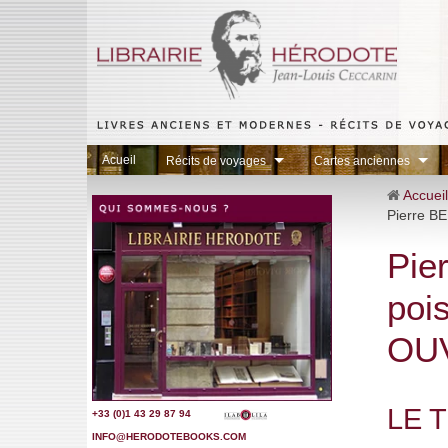
Acueil
Récits de voyages
Cartes anciennes
Accueil
Pierre B
Pie
poi
OU
LE 
+33 (0)1 43 29 87 9
4
INFO@HERODOTEBOOKS.COM