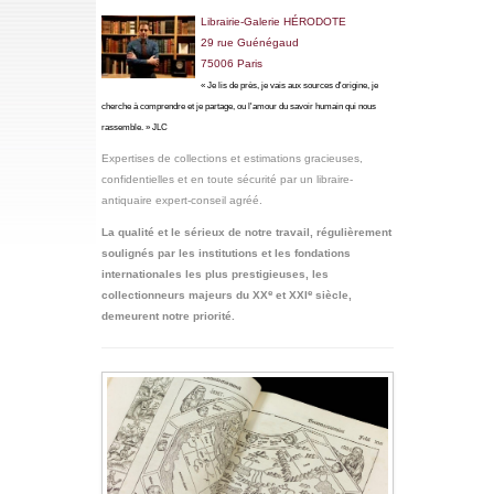
Librairie-Galerie HÉRODOTE
29
rue Guénégaud
75006 Paris
« Je lis de près, je vais aux sources d'origine, je
cherche à comprendre et je partage, ou l'amour du savoir humain qui nous
rassemble. » JLC
Expertises de collections et estimations gracieuses,
confidentielles
et en toute sécurité par un libraire-
antiquaire expert-conseil agréé
.
La qualité et le sérieux de notre travail,
régulièrement
soulignés par les institutions et les fondations
internationales les plus prestigieuses, les
e
e
collectionneurs majeurs du XX
et XXI
siècle,
demeurent notre priorité.