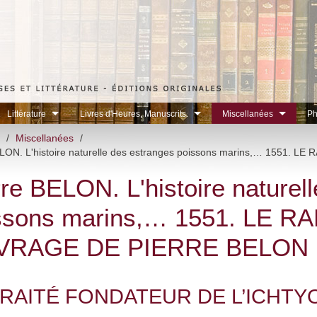
Littérature
Livres d'Heures, Manuscrits.
Miscellanées
Ph
/
Miscellanées
/
ELON. L'histoire naturelle des estranges poissons marins,… 155
rre BELON. L'histoire naturel
ssons marins,… 1551. LE 
VRAGE DE PIERRE BELON
TRAITÉ FONDATEUR DE L’ICHT