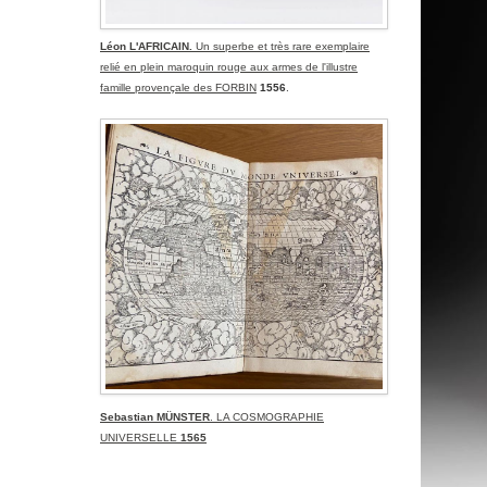
Léon L'AFRICAIN.
Un superbe et très rare exemplaire
relié en plein maroquin rouge aux armes de l'illustre
famille provençale des FORBIN
1556
.
Sebastian MÜNSTER
. LA COSMOGRAPHIE
UNIVERSELLE
1565