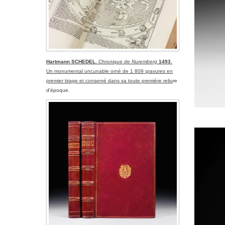
Hartmann SCHEDEL
.
Chronique de Nuremberg
1493
.
Un monumental uncunable orné de 1 809 gravures en
premier tirage et conservé dans sa toute première reliu
re
d'époque.