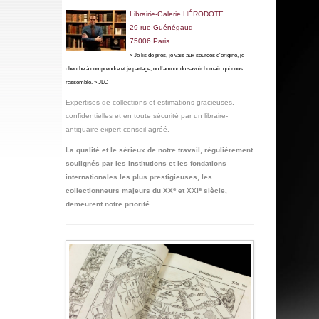
Librairie-Galerie HÉRODOTE
29
rue Guénégaud
75006 Paris
« Je lis de près, je vais aux sources d'origine, je
cherche à comprendre et je partage, ou l'amour du savoir humain qui nous
rassemble. » JLC
Expertises de collections et estimations gracieuses,
confidentielles
et en toute sécurité par un libraire-
antiquaire expert-conseil agréé
.
La qualité et le sérieux de notre travail,
régulièrement
soulignés par les institutions et les fondations
internationales les plus prestigieuses, les
e
e
collectionneurs majeurs du XX
et XXI
siècle,
demeurent notre priorité.