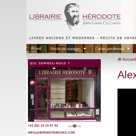
Acueil
Récits de voyages
Cartes anciennes
Accueil
Ale
+33 (0)1 43 29 87 9
4
INFO@HERODOTEBOOKS.COM