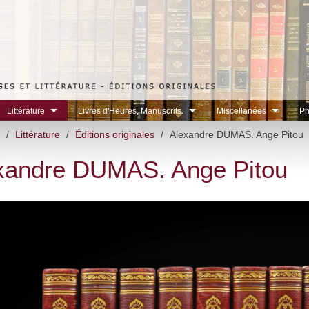
Littérature
Livres d'Heures, Manuscrits.
Miscellanées
Ph
/
Littérature
/
Éditions originales
/
Alexandre DUMAS. Ange Pitou
xandre DUMAS. Ange Pitou