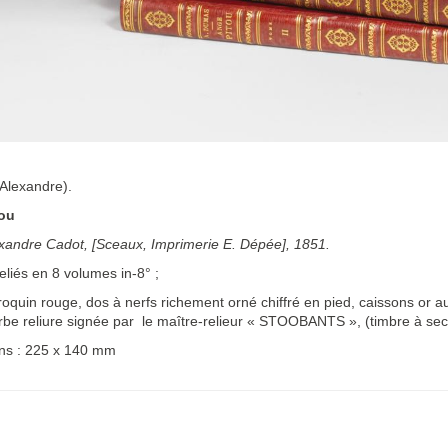
(Alexandre).
ou
exandre Cadot, [Sceaux, Imprimerie E. Dépée], 1851.
eliés en 8 volumes in-8° ;
quin rouge, dos à nerfs richement orné chiffré en pied, caissons or aux 
be reliure signée par le maître-relieur « STOOBANTS », (timbre à sec s
ns : 225 x 140 mm