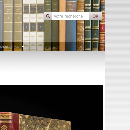
OK
otographies